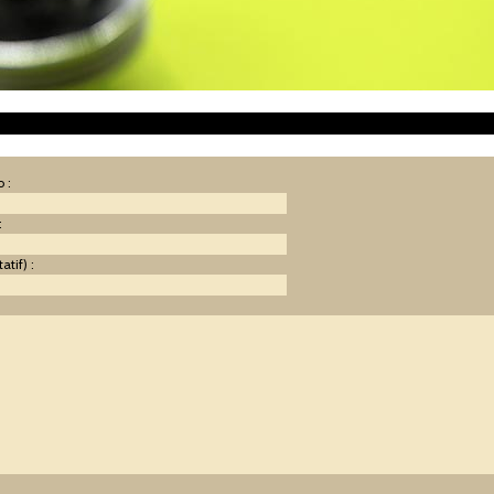
 :
:
atif) :
: