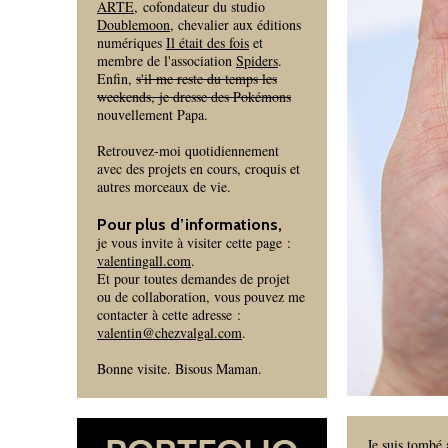
ARTE
, cofondateur du studio
Doublemoon
, chevalier aux éditions
numériques
Il était des fois
et
membre de l'association
Spiders
.
Enfin,
s'il me reste du temps les
weekends, je dresse des Pokémons
nouvellement Papa.
Retrouvez-moi quotidiennement
avec des projets en cours, croquis et
autres morceaux de vie.
Pour plus d’informations,
je vous invite à visiter cette page :
valentingall.com
.
Et pour toutes demandes de projet
ou de collaboration, vous pouvez me
contacter à cette adresse :
valentin@chezvalgal.com
.
Bonne visite. Bisous Maman.
Je suis tombé