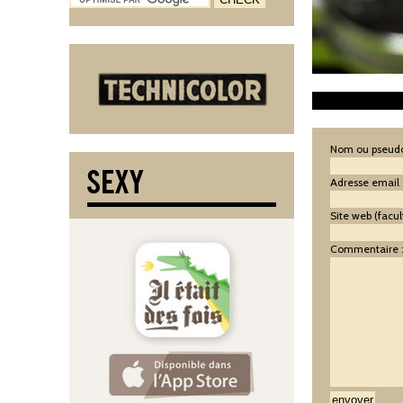
Nom ou pseudo
Adresse email 
Site web (facult
Commentaire 