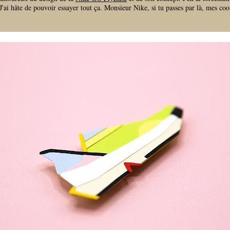
 J'ai hâte de pouvoir essayer tout ça. Monsieur Nike, si tu passes par là, mes co