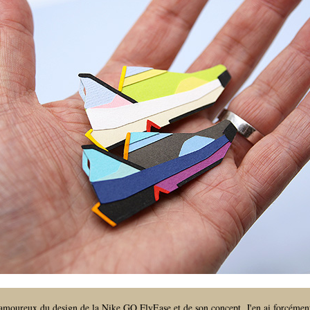
 amoureux du design de la
Nike GO FlyEase
et de son concept. J'en ai forcémen