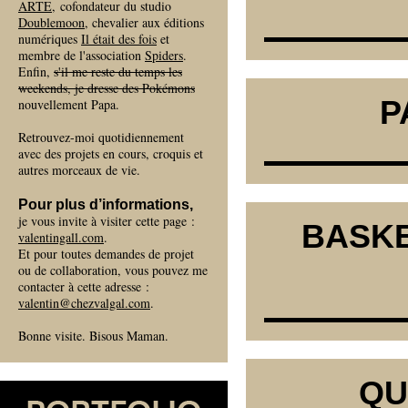
ARTE
, cofondateur du studio
Doublemoon
, chevalier aux éditions
numériques
Il était des fois
et
membre de l'association
Spiders
.
Enfin,
s'il me reste du temps les
weekends, je dresse des Pokémons
P
nouvellement Papa.
Retrouvez-moi quotidiennement
avec des projets en cours, croquis et
autres morceaux de vie.
Pour plus d’informations,
je vous invite à visiter cette page :
BASKE
valentingall.com
.
Et pour toutes demandes de projet
ou de collaboration, vous pouvez me
contacter à cette adresse :
valentin@chezvalgal.com
.
Bonne visite. Bisous Maman.
QU