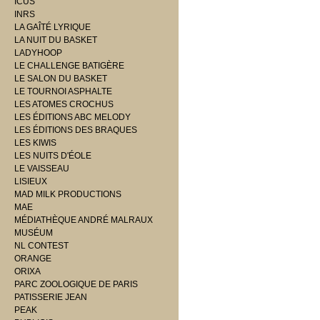
ICUS
INRS
LA GAÎTÉ LYRIQUE
LA NUIT DU BASKET
LADYHOOP
LE CHALLENGE BATIGÈRE
LE SALON DU BASKET
LE TOURNOI ASPHALTE
LES ATOMES CROCHUS
LES ÉDITIONS ABC MELODY
LES ÉDITIONS DES BRAQUES
LES KIWIS
LES NUITS D'ÉOLE
LE VAISSEAU
LISIEUX
MAD MILK PRODUCTIONS
MAE
MÉDIATHÈQUE ANDRÉ MALRAUX
MUSÉUM
NL CONTEST
ORANGE
ORIXA
PARC ZOOLOGIQUE DE PARIS
PATISSERIE JEAN
PEAK