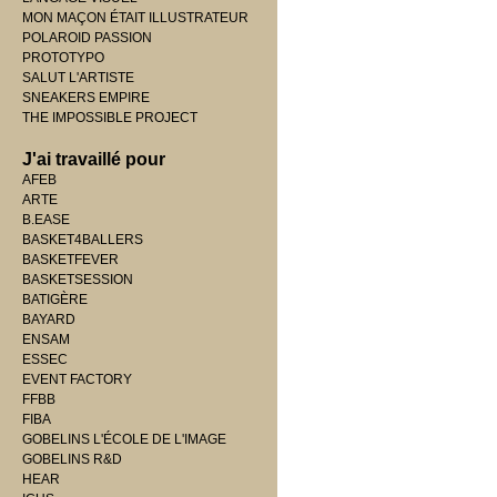
MON MAÇON ÉTAIT ILLUSTRATEUR
POLAROID PASSION
PROTOTYPO
SALUT L'ARTISTE
SNEAKERS EMPIRE
THE IMPOSSIBLE PROJECT
J'ai travaillé pour
AFEB
ARTE
B.EASE
BASKET4BALLERS
BASKETFEVER
BASKETSESSION
BATIGÈRE
BAYARD
ENSAM
ESSEC
EVENT FACTORY
FFBB
FIBA
GOBELINS L'ÉCOLE DE L'IMAGE
GOBELINS R&D
HEAR