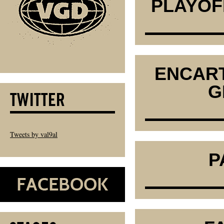
PLAYOFF
ENCART
G
Tweets by val9al
P