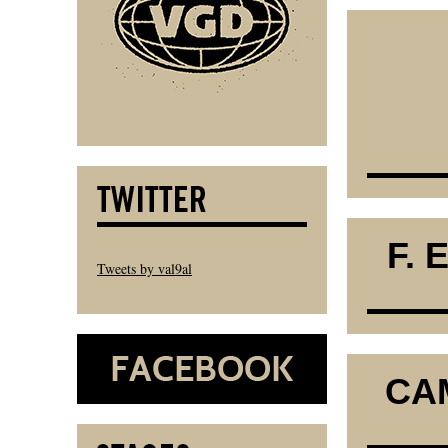
F. 
Tweets by val9al
CAM