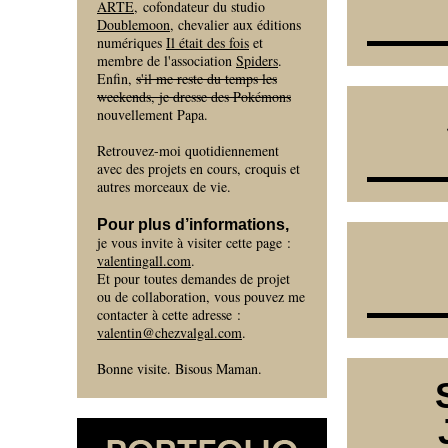
ARTE
, cofondateur du studio
Doublemoon
, chevalier aux éditions
numériques
Il était des fois
et
membre de l'association
Spiders
.
Enfin,
s'il me reste du temps les
weekends, je dresse des Pokémons
nouvellement Papa.
Retrouvez-moi quotidiennement
avec des projets en cours, croquis et
autres morceaux de vie.
Pour plus d’informations,
je vous invite à visiter cette page :
valentingall.com
.
Et pour toutes demandes de projet
ou de collaboration, vous pouvez me
contacter à cette adresse :
valentin@chezvalgal.com
.
Bonne visite. Bisous Maman.