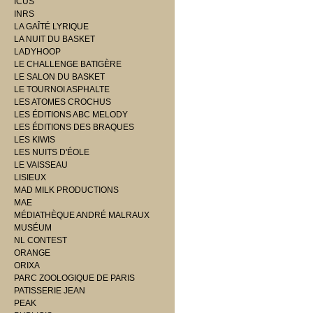
ICUS
INRS
LA GAÎTÉ LYRIQUE
LA NUIT DU BASKET
LADYHOOP
LE CHALLENGE BATIGÈRE
LE SALON DU BASKET
LE TOURNOI ASPHALTE
LES ATOMES CROCHUS
LES ÉDITIONS ABC MELODY
LES ÉDITIONS DES BRAQUES
LES KIWIS
LES NUITS D'ÉOLE
LE VAISSEAU
LISIEUX
MAD MILK PRODUCTIONS
MAE
MÉDIATHÈQUE ANDRÉ MALRAUX
MUSÉUM
NL CONTEST
ORANGE
ORIXA
PARC ZOOLOGIQUE DE PARIS
PATISSERIE JEAN
PEAK