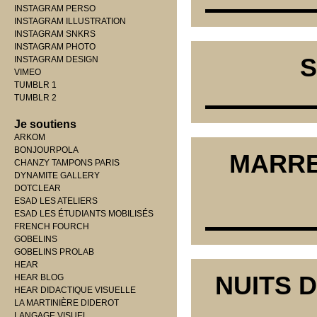
INSTAGRAM PERSO
INSTAGRAM ILLUSTRATION
INSTAGRAM SNKRS
INSTAGRAM PHOTO
S
INSTAGRAM DESIGN
VIMEO
TUMBLR 1
TUMBLR 2
Je soutiens
ARKOM
BONJOURPOLA
MARRE
CHANZY TAMPONS PARIS
DYNAMITE GALLERY
DOTCLEAR
ESAD LES ATELIERS
ESAD LES ÉTUDIANTS MOBILISÉS
FRENCH FOURCH
GOBELINS
GOBELINS PROLAB
HEAR
NUITS D
HEAR BLOG
HEAR DIDACTIQUE VISUELLE
LA MARTINIÈRE DIDEROT
LANGAGE VISUEL