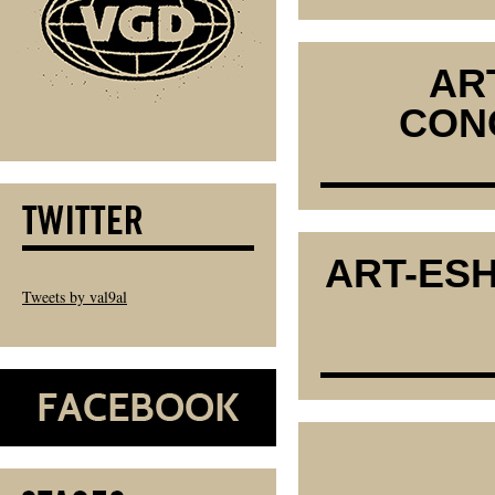
AR
CON
ART-ES
Tweets by val9al