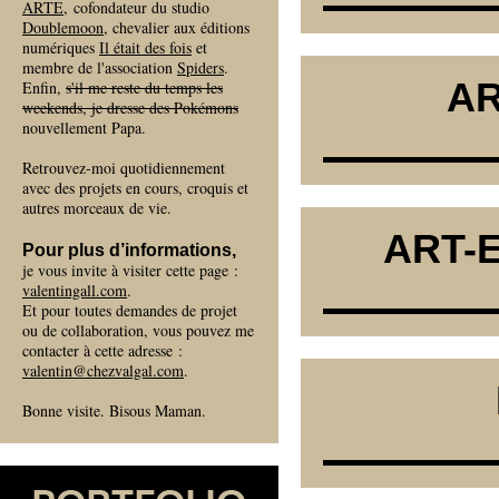
ARTE
, cofondateur du studio
Doublemoon
, chevalier aux éditions
numériques
Il était des fois
et
membre de l'association
Spiders
.
AR
Enfin,
s'il me reste du temps les
weekends, je dresse des Pokémons
nouvellement Papa.
Retrouvez-moi quotidiennement
avec des projets en cours, croquis et
autres morceaux de vie.
ART-E
Pour plus d’informations,
je vous invite à visiter cette page :
valentingall.com
.
Et pour toutes demandes de projet
ou de collaboration, vous pouvez me
contacter à cette adresse :
valentin@chezvalgal.com
.
Bonne visite. Bisous Maman.