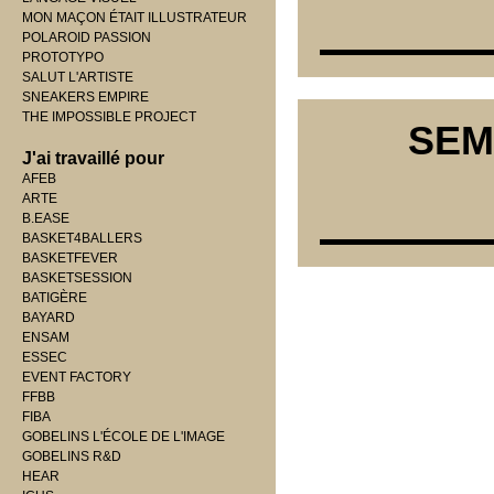
MON MAÇON ÉTAIT ILLUSTRATEUR
POLAROID PASSION
PROTOTYPO
SALUT L'ARTISTE
SNEAKERS EMPIRE
THE IMPOSSIBLE PROJECT
SEM
J'ai travaillé pour
AFEB
ARTE
B.EASE
BASKET4BALLERS
BASKETFEVER
BASKETSESSION
BATIGÈRE
BAYARD
ENSAM
ESSEC
EVENT FACTORY
FFBB
FIBA
GOBELINS L'ÉCOLE DE L'IMAGE
GOBELINS R&D
HEAR