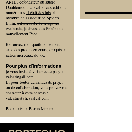
ARTE
, cofondateur du studio
Doublemoon
, chevalier aux éditions
numériques
Il était des fois
et
membre de l'association
Spiders
.
Enfin,
s'il me reste du temps les
weekends, je dresse des Pokémons
nouvellement Papa.
Retrouvez-moi quotidiennement
avec des projets en cours, croquis et
autres morceaux de vie.
Pour plus d’informations,
je vous invite à visiter cette page :
valentingall.com
.
Et pour toutes demandes de projet
ou de collaboration, vous pouvez me
contacter à cette adresse :
valentin@chezvalgal.com
.
Bonne visite. Bisous Maman.