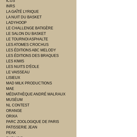
ICUS
INRS
LA GAÎTÉ LYRIQUE
LA NUIT DU BASKET
LADYHOOP
LE CHALLENGE BATIGÈRE
LE SALON DU BASKET
LE TOURNOI ASPHALTE
LES ATOMES CROCHUS
LES ÉDITIONS ABC MELODY
LES ÉDITIONS DES BRAQUES
LES KIWIS
LES NUITS D'ÉOLE
LE VAISSEAU
LISIEUX
MAD MILK PRODUCTIONS
MAE
MÉDIATHÈQUE ANDRÉ MALRAUX
MUSÉUM
NL CONTEST
ORANGE
ORIXA
PARC ZOOLOGIQUE DE PARIS
PATISSERIE JEAN
PEAK