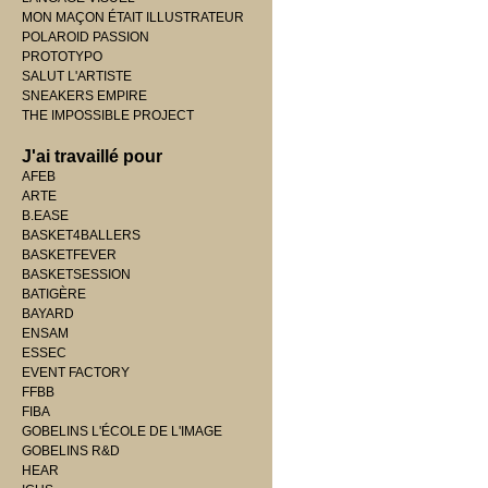
MON MAÇON ÉTAIT ILLUSTRATEUR
POLAROID PASSION
PROTOTYPO
SALUT L'ARTISTE
SNEAKERS EMPIRE
THE IMPOSSIBLE PROJECT
J'ai travaillé pour
AFEB
ARTE
B.EASE
BASKET4BALLERS
BASKETFEVER
BASKETSESSION
BATIGÈRE
BAYARD
ENSAM
ESSEC
EVENT FACTORY
FFBB
FIBA
GOBELINS L'ÉCOLE DE L'IMAGE
GOBELINS R&D
HEAR