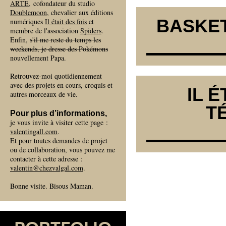
ARTE
, cofondateur du studio
Doublemoon
, chevalier aux éditions
BASKET
numériques
Il était des fois
et
membre de l'association
Spiders
.
Enfin,
s'il me reste du temps les
weekends, je dresse des Pokémons
nouvellement Papa.
Retrouvez-moi quotidiennement
avec des projets en cours, croquis et
IL É
autres morceaux de vie.
T
Pour plus d’informations,
je vous invite à visiter cette page :
valentingall.com
.
Et pour toutes demandes de projet
ou de collaboration, vous pouvez me
contacter à cette adresse :
valentin@chezvalgal.com
.
Bonne visite. Bisous Maman.