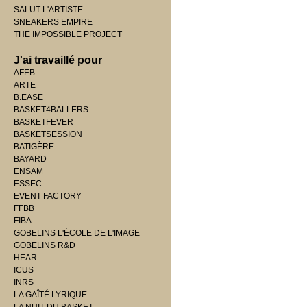
SALUT L'ARTISTE
SNEAKERS EMPIRE
THE IMPOSSIBLE PROJECT
J'ai travaillé pour
AFEB
ARTE
B.EASE
BASKET4BALLERS
BASKETFEVER
BASKETSESSION
BATIGÈRE
BAYARD
ENSAM
ESSEC
EVENT FACTORY
FFBB
FIBA
GOBELINS L'ÉCOLE DE L'IMAGE
GOBELINS R&D
HEAR
ICUS
INRS
LA GAÎTÉ LYRIQUE