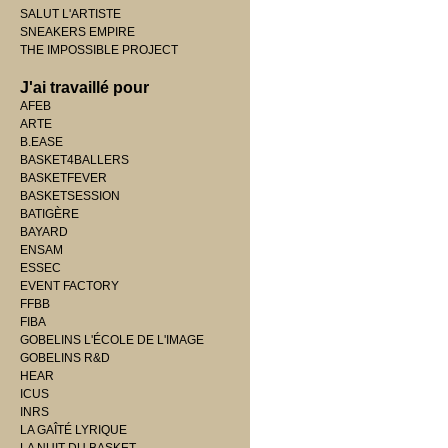
SALUT L'ARTISTE
SNEAKERS EMPIRE
THE IMPOSSIBLE PROJECT
J'ai travaillé pour
AFEB
ARTE
B.EASE
BASKET4BALLERS
BASKETFEVER
BASKETSESSION
BATIGÈRE
BAYARD
ENSAM
ESSEC
EVENT FACTORY
FFBB
FIBA
GOBELINS L'ÉCOLE DE L'IMAGE
GOBELINS R&D
HEAR
ICUS
INRS
LA GAÎTÉ LYRIQUE