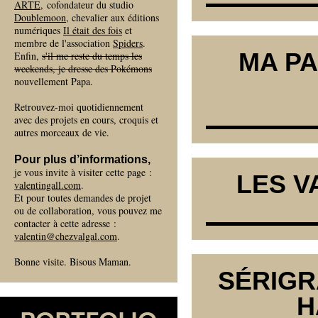
ARTE
, cofondateur du studio
Doublemoon
, chevalier aux éditions
numériques
Il était des fois
et
membre de l'association
Spiders
.
MA PA
Enfin,
s'il me reste du temps les
weekends, je dresse des Pokémons
nouvellement Papa.
Retrouvez-moi quotidiennement
avec des projets en cours, croquis et
autres morceaux de vie.
Pour plus d’informations,
je vous invite à visiter cette page :
LES V
valentingall.com
.
Et pour toutes demandes de projet
ou de collaboration, vous pouvez me
contacter à cette adresse :
valentin@chezvalgal.com
.
Bonne visite. Bisous Maman.
SÉRIGR
H