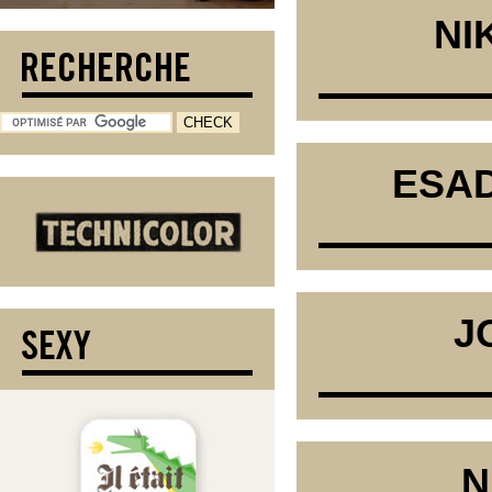
NI
ESAD
J
N