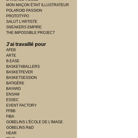
MON MAÇON ÉTAIT ILLUSTRATEUR
POLAROID PASSION
PROTOTYPO
SALUT L'ARTISTE
SNEAKERS EMPIRE
THE IMPOSSIBLE PROJECT
J'ai travaillé pour
AFEB
ARTE
B.EASE
BASKET4BALLERS
BASKETFEVER
BASKETSESSION
BATIGÈRE
BAYARD
ENSAM
ESSEC
EVENT FACTORY
FFBB
FIBA
GOBELINS L'ÉCOLE DE L'IMAGE
GOBELINS R&D
HEAR