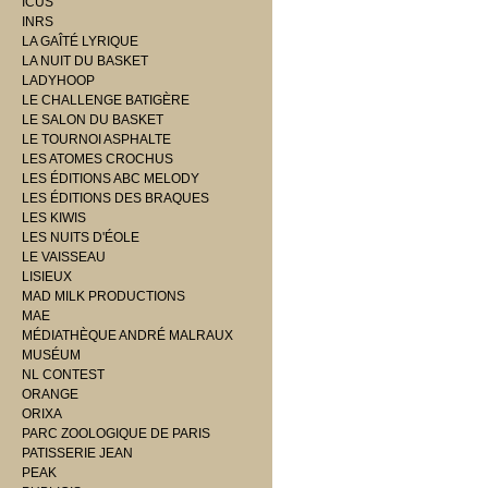
ICUS
INRS
LA GAÎTÉ LYRIQUE
LA NUIT DU BASKET
LADYHOOP
LE CHALLENGE BATIGÈRE
LE SALON DU BASKET
LE TOURNOI ASPHALTE
LES ATOMES CROCHUS
LES ÉDITIONS ABC MELODY
LES ÉDITIONS DES BRAQUES
LES KIWIS
LES NUITS D'ÉOLE
LE VAISSEAU
LISIEUX
MAD MILK PRODUCTIONS
MAE
MÉDIATHÈQUE ANDRÉ MALRAUX
MUSÉUM
NL CONTEST
ORANGE
ORIXA
PARC ZOOLOGIQUE DE PARIS
PATISSERIE JEAN
PEAK