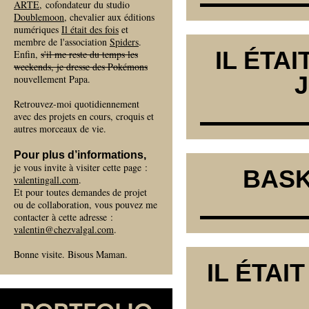
ARTE
, cofondateur du studio
Doublemoon
, chevalier aux éditions
numériques
Il était des fois
et
membre de l'association
Spiders
.
IL ÉTA
Enfin,
s'il me reste du temps les
weekends, je dresse des Pokémons
J
nouvellement Papa.
Retrouvez-moi quotidiennement
avec des projets en cours, croquis et
autres morceaux de vie.
Pour plus d’informations,
je vous invite à visiter cette page :
BASK
valentingall.com
.
Et pour toutes demandes de projet
ou de collaboration, vous pouvez me
contacter à cette adresse :
valentin@chezvalgal.com
.
Bonne visite. Bisous Maman.
IL ÉTAI