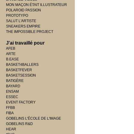
MON MAÇON ÉTAIT ILLUSTRATEUR
POLAROID PASSION
PROTOTYPO
SALUT L'ARTISTE
SNEAKERS EMPIRE
THE IMPOSSIBLE PROJECT
J'ai travaillé pour
AFEB
ARTE
B.EASE
BASKET4BALLERS
BASKETFEVER
BASKETSESSION
BATIGÈRE
BAYARD
ENSAM
ESSEC
EVENT FACTORY
FFBB
FIBA
GOBELINS L'ÉCOLE DE L'IMAGE
GOBELINS R&D
HEAR