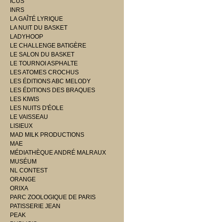
ICUS
INRS
LA GAÎTÉ LYRIQUE
LA NUIT DU BASKET
LADYHOOP
LE CHALLENGE BATIGÈRE
LE SALON DU BASKET
LE TOURNOI ASPHALTE
LES ATOMES CROCHUS
LES ÉDITIONS ABC MELODY
LES ÉDITIONS DES BRAQUES
LES KIWIS
LES NUITS D'ÉOLE
LE VAISSEAU
LISIEUX
MAD MILK PRODUCTIONS
MAE
MÉDIATHÈQUE ANDRÉ MALRAUX
MUSÉUM
NL CONTEST
ORANGE
ORIXA
PARC ZOOLOGIQUE DE PARIS
PATISSERIE JEAN
PEAK