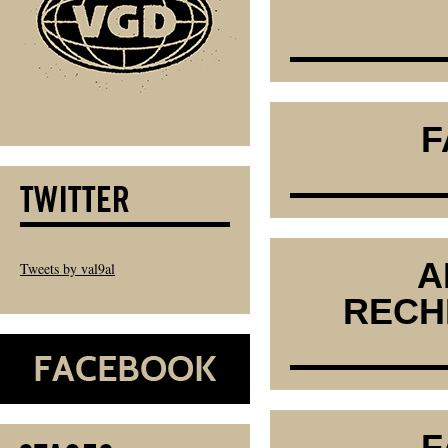
F
A
Tweets by val9al
RECH
F