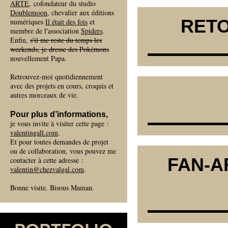
ARTE
, cofondateur du studio
Doublemoon
, chevalier aux éditions
RETO
numériques
Il était des fois
et
membre de l'association
Spiders
.
Enfin,
s'il me reste du temps les
weekends, je dresse des Pokémons
nouvellement Papa.
Retrouvez-moi quotidiennement
avec des projets en cours, croquis et
autres morceaux de vie.
Pour plus d’informations,
je vous invite à visiter cette page :
valentingall.com
.
Et pour toutes demandes de projet
ou de collaboration, vous pouvez me
FAN-AR
contacter à cette adresse :
valentin@chezvalgal.com
.
Bonne visite. Bisous Maman.