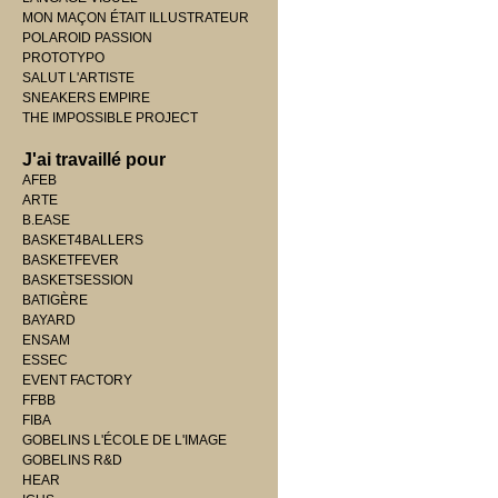
MON MAÇON ÉTAIT ILLUSTRATEUR
POLAROID PASSION
PROTOTYPO
SALUT L'ARTISTE
SNEAKERS EMPIRE
THE IMPOSSIBLE PROJECT
J'ai travaillé pour
AFEB
ARTE
B.EASE
BASKET4BALLERS
BASKETFEVER
BASKETSESSION
BATIGÈRE
BAYARD
ENSAM
ESSEC
EVENT FACTORY
FFBB
FIBA
GOBELINS L'ÉCOLE DE L'IMAGE
GOBELINS R&D
HEAR