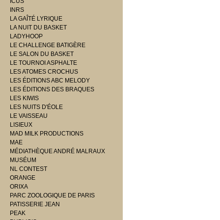
ICUS
INRS
LA GAÎTÉ LYRIQUE
LA NUIT DU BASKET
LADYHOOP
LE CHALLENGE BATIGÈRE
LE SALON DU BASKET
LE TOURNOI ASPHALTE
LES ATOMES CROCHUS
LES ÉDITIONS ABC MELODY
LES ÉDITIONS DES BRAQUES
LES KIWIS
LES NUITS D'ÉOLE
LE VAISSEAU
LISIEUX
MAD MILK PRODUCTIONS
MAE
MÉDIATHÈQUE ANDRÉ MALRAUX
MUSÉUM
NL CONTEST
ORANGE
ORIXA
PARC ZOOLOGIQUE DE PARIS
PATISSERIE JEAN
PEAK