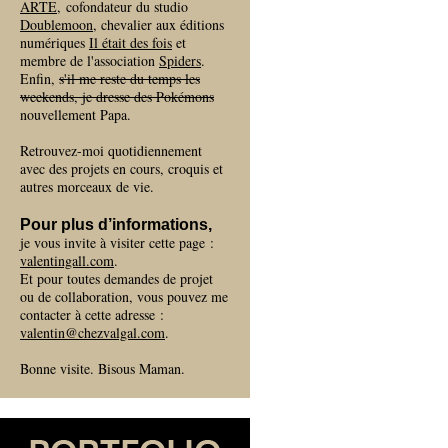
ARTE
, cofondateur du studio
Doublemoon
, chevalier aux éditions
numériques
Il était des fois
et
membre de l'association
Spiders
.
Enfin,
s'il me reste du temps les
weekends, je dresse des Pokémons
nouvellement Papa.
Retrouvez-moi quotidiennement
avec des projets en cours, croquis et
autres morceaux de vie.
Pour plus d’informations,
je vous invite à visiter cette page :
valentingall.com
.
Et pour toutes demandes de projet
ou de collaboration, vous pouvez me
contacter à cette adresse :
valentin@chezvalgal.com
.
Bonne visite. Bisous Maman.