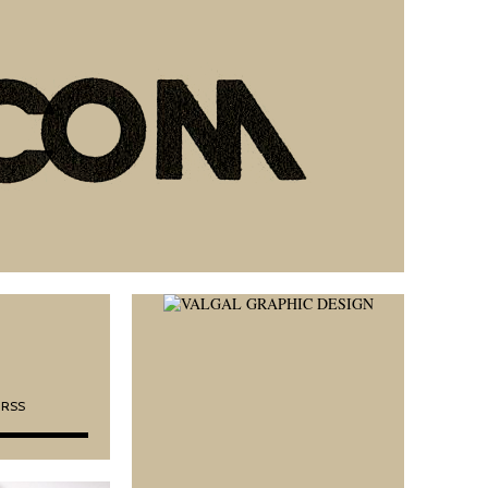
•
L RSS