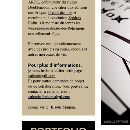
ARTE
, cofondateur du studio
Doublemoon
, chevalier aux éditions
numériques
Il était des fois
et
membre de l'association
Spiders
.
Enfin,
s'il me reste du temps les
weekends, je dresse des Pokémons
nouvellement Papa.
Retrouvez-moi quotidiennement
avec des projets en cours, croquis et
autres morceaux de vie.
Pour plus d’informations,
je vous invite à visiter cette page :
valentingall.com
.
Et pour toutes demandes de projet
ou de collaboration, vous pouvez me
contacter à cette adresse :
valentin@chezvalgal.com
.
Bonne visite. Bisous Maman.