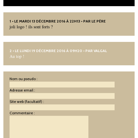
1
• LE MARDI 13 DÉCEMBRE 2016 À 22H13 • PAR LE PÈRE
joli logo ! ils sont forts ?
2
• LE LUNDI 19 DÉCEMBRE 2016 À 09H20 • PAR
VALGAL
Au top !
Nom ou pseudo :
Adresse email :
Site web (facultatif) :
Commentaire :