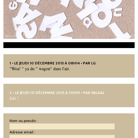
1
• LE JEUDI 10 DÉCEMBRE 2015 À 08H14 • PAR LG
"Woa! " ya du " wagon" dans l'air.
2
• LE JEUDI 10 DÉCEMBRE 2015 À 10H39 • PAR
VALGAL
Joli !
Nom ou pseudo :
Adresse email :