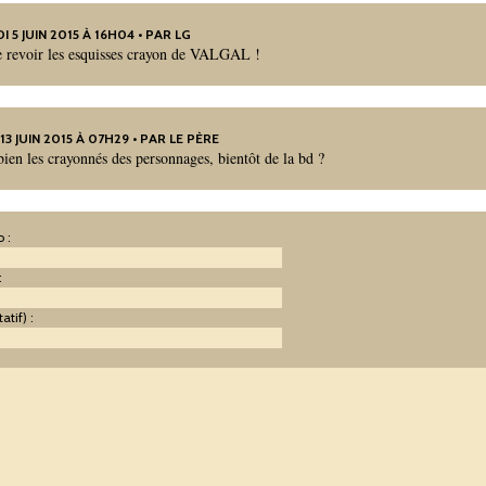
I 5 JUIN 2015 À 16H04 • PAR LG
de revoir les esquisses crayon de VALGAL !
13 JUIN 2015 À 07H29 • PAR LE PÈRE
bien les crayonnés des personnages, bientôt de la bd ?
 :
:
atif) :
: