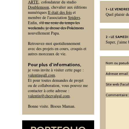
ARTE
, cofondateur du studio
Doublemoon
, chevalier aux éditions
1
• LE VENDRED
numériques
Il était des fois
et
Quel plaisir 
membre de l'association
Spiders
.
Enfin,
s'il me reste du temps les
weekends, je dresse des Pokémons
nouvellement Papa.
2
• LE SAMEDI 
Super, j'aime 
Retrouvez-moi quotidiennement
avec des projets en cours, croquis et
autres morceaux de vie.
Nom ou pseudo
Pour plus d’informations,
je vous invite à visiter cette page :
Adresse email 
valentingall.com
.
Et pour toutes demandes de projet
Site web (facult
ou de collaboration, vous pouvez me
contacter à cette adresse :
Commentaire 
valentin@chezvalgal.com
.
Bonne visite. Bisous Maman.