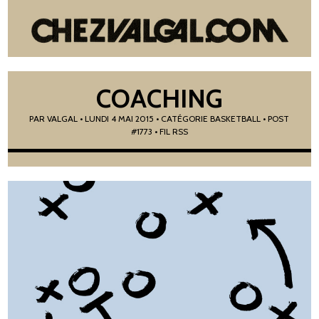
COACHING
PAR
VALGAL
•
LUNDI 4 MAI 2015
• CATÉGORIE
BASKETBALL
• POST
#1773
• FIL RSS