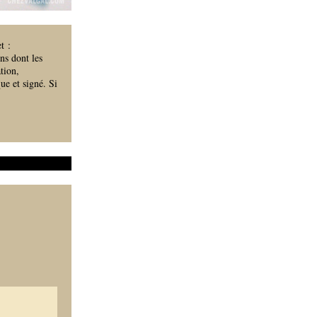
t :
ns dont les
tion,
e et signé. Si