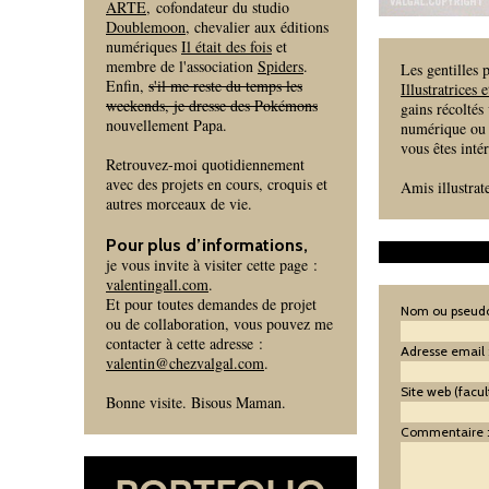
ARTE
, cofondateur du studio
Doublemoon
, chevalier aux éditions
numériques
Il était des fois
et
membre de l'association
Spiders
.
Les gentilles
Enfin,
s'il me reste du temps les
Illustratrices 
weekends, je dresse des Pokémons
gains récoltés
nouvellement Papa.
numérique ou 
vous êtes inté
Retrouvez-moi quotidiennement
avec des projets en cours, croquis et
Amis illustrat
autres morceaux de vie.
Pour plus d’informations,
je vous invite à visiter cette page :
valentingall.com
.
Et pour toutes demandes de projet
Nom ou pseudo
ou de collaboration, vous pouvez me
contacter à cette adresse :
Adresse email 
valentin@chezvalgal.com
.
Site web (facult
Bonne visite. Bisous Maman.
Commentaire 