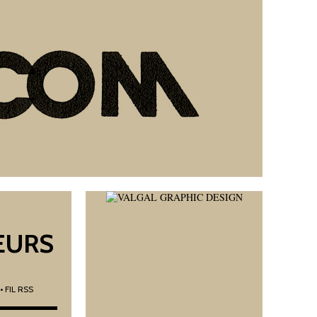
EURS
• FIL RSS