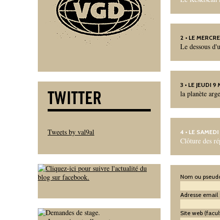
2
• LE MERCRE
Le dessous d'u
3
• LE JEUDI 9
la planète arg
Tweets by val9al
4
• LE SAMEDI
Clôture des r
Nom ou pseudo
Adresse email 
Site web (facult