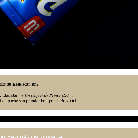
Keskiscan
ltats du
#52.
endue était:
« Un paquet de Prince (LU) »
.
ui empoche son premier bon-point. Bravo à lui.
DI 8 MAI 2013 À 20H50 • PAR
VALGAL