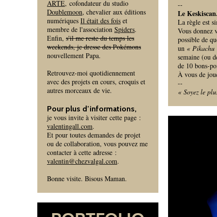
ARTE
, cofondateur du studio
--
Doublemoon
, chevalier aux éditions
Le Keskiscan
numériques
Il était des fois
et
La règle est s
membre de l'association
Spiders
.
Vous donnez v
Enfin,
s'il me reste du temps les
possible de qu
weekends, je dresse des Pokémons
un
« Pikachu
nouvellement Papa.
semaine (ou de
de 10 bons-poi
Retrouvez-moi quotidiennement
À vous de jou
avec des projets en cours, croquis et
--
autres morceaux de vie.
« Soyez le plu
Pour plus d’informations,
je vous invite à visiter cette page :
valentingall.com
.
Et pour toutes demandes de projet
ou de collaboration, vous pouvez me
contacter à cette adresse :
valentin@chezvalgal.com
.
Bonne visite. Bisous Maman.