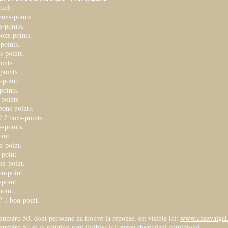
uel:
bons-points.
s-points.
ons-points.
points.
-points.
ints.
points.
-point.
points.
points.
bons-points.
? 2 bons-points.
s-points.
int.
n-point.
-point.
on-point.
on-point.
-point.
point.
? 1 bon-point.
uméro 50, dont personne na trouvé la réponse, est visible ici:
www.chezvalgal.
uméro 51 et sa solution sont visibles ici:
www.chezvalgal.com/blog/i...