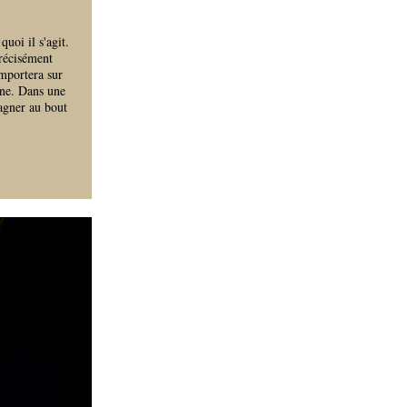
quoi il s'agit.
récisément
mportera sur
nne. Dans une
gagner au bout