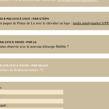
DI 8 MAI 2013 À 21H21 • PAR STEPH
n paquet de Prince de Lu avec le chevalier en logo :
media.simplymarket.fr/PH
 MAI 2013 À 08H33 • PAR LG
entus observée avec le nouveau télescope Hubble 7
 8 JUIN 2013 À 00H58 • PAR
VALGAL
éponses du Keskiscan numéro 52.
 :
:
atif) :