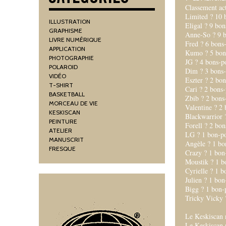
Classement act
Limited ? 10 
ILLUSTRATION
Eligal ? 9 bon
GRAPHISME
Anne-So ? 9 b
LIVRE NUMÉRIQUE
Fred ? 6 bons-
APPLICATION
Kumo ? 5 bons
PHOTOGRAPHIE
JG ? 4 bons-po
POLAROID
Dim ? 3 bons-
VIDÉO
Eszter ? 2 bon
T-SHIRT
Cari ? 2 bons-
BASKETBALL
Zbib ? 2 bons-
MORCEAU DE VIE
Valentine ? 2 
KESKISCAN
Blackwarrior 
PEINTURE
Forell ? 2 bon
ATELIER
LG ? 1 bon-po
MANUSCRIT
Angèle ? 1 bo
FRESQUE
Crazy ? 1 bon
Moustik ? 1 b
Cyrielle ? 1 b
Julien ? 1 bon
Bigg ? 1 bon-
Tricky Vicky 
Le Keskiscan n
Le Keskiscan n