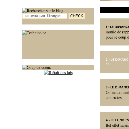
1
• LE DIMANCH
inutile de rapp
pour le coup d
2
• LE DIMANC
^^
3
• LE DIMANC
On ne demande 
contrastes
4
• LE LUNDI 
Bel effet sais