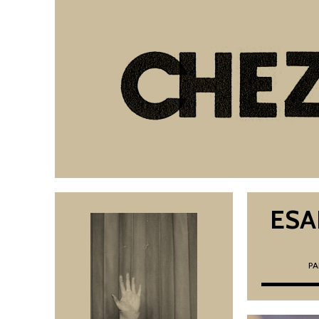
ESA
P