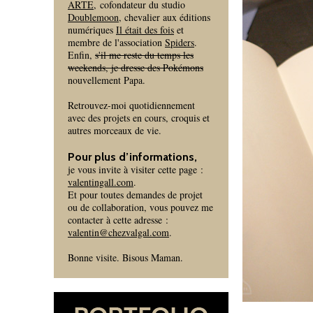
ARTE
, cofondateur du studio
Doublemoon
, chevalier aux éditions
numériques
Il était des fois
et
membre de l'association
Spiders
.
Enfin,
s'il me reste du temps les
weekends, je dresse des Pokémons
nouvellement Papa.
Retrouvez-moi quotidiennement
avec des projets en cours, croquis et
autres morceaux de vie.
Pour plus d’informations,
je vous invite à visiter cette page :
valentingall.com
.
Et pour toutes demandes de projet
ou de collaboration, vous pouvez me
contacter à cette adresse :
valentin@chezvalgal.com
.
Bonne visite. Bisous Maman.