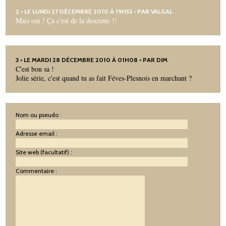
2
• LE LUNDI 27 DÉCEMBRE 2010 À 19H53 • PAR
VALGAL
Mais oui ! Ça c'est de la descente !!
3
• LE MARDI 28 DÉCEMBRE 2010 À 01H08 • PAR DIM
C'est bon sa !
Jolie série, c'est quand tu as fait Féves-Plesnois en marchant ?
Nom ou pseudo :
Adresse email :
Site web (facultatif) :
Commentaire :