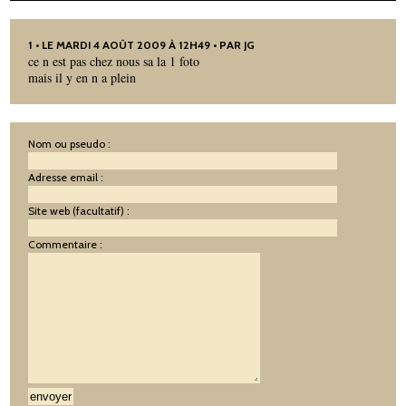
1
• LE MARDI 4 AOÛT 2009 À 12H49 • PAR JG
ce n est pas chez nous sa la 1 foto
mais il y en n a plein
Nom ou pseudo :
Adresse email :
Site web (facultatif) :
Commentaire :