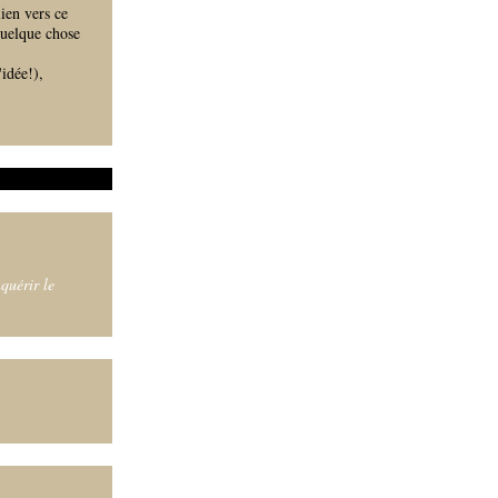
ien vers ce
quelque chose
idée!),
quérir le