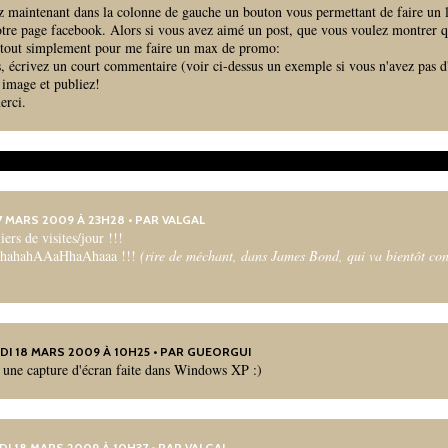
 maintenant dans la colonne de gauche un bouton vous permettant de faire un l
otre page facebook. Alors si vous avez aimé un post, que vous voulez montrer 
 tout simplement pour me faire un max de promo:
, écrivez un court commentaire (voir ci-dessus un exemple si vous n'avez pas d'
 image et publiez!
erci.
17 MARS 2009 À 23H28 • PAR
VALGAL
ers de visites/jour !!!
hahahAAaHhaAhaaa !!!
(rire de méchant, dans James Bond, qui va bientôt con
DI 18 MARS 2009 À 10H25 • PAR
GUEORGUI
, une capture d'écran faite dans Windows XP :)
DI 18 MARS 2009 À 10H37 • PAR
VALGAL