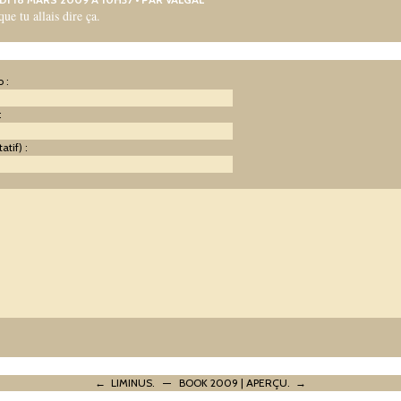
 que tu allais dire ça.
 :
:
atif) :
:
← LIMINUS.
—
BOOK 2009 | APERÇU. →