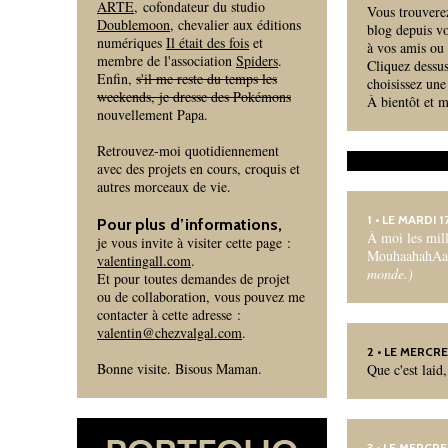
ARTE
, cofondateur du studio
Vous trouverez
Doublemoon
, chevalier aux éditions
blog depuis v
numériques
Il était des fois
et
à vos amis ou
membre de l'association
Spiders
.
Cliquez dessus
Enfin,
s'il me reste du temps les
choisissez une
weekends, je dresse des Pokémons
À bientôt et m
nouvellement Papa.
Retrouvez-moi quotidiennement
avec des projets en cours, croquis et
autres morceaux de vie.
1
• LE MARDI 
Pour plus d’informations,
À moi les milli
je vous invite à visiter cette page :
MouhaahahAa
valentingall.com
.
monde.)
Et pour toutes demandes de projet
ou de collaboration, vous pouvez me
contacter à cette adresse :
valentin@chezvalgal.com
.
2
• LE MERCRE
Bonne visite. Bisous Maman.
Que c'est laid
3
• LE MERCRE