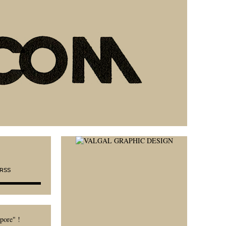
L RSS
pore" !