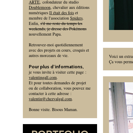
ARTE
, cofondateur du studio
Doublemoon
, chevalier aux éditions
numériques
Il était des fois
et
membre de l'association
Spiders
.
Enfin,
s'il me reste du temps les
weekends, je dresse des Pokémons
nouvellement Papa.
Retrouvez-moi quotidiennement
avec des projets en cours, croquis et
autres morceaux de vie.
Voici un extra
Ça vous permet
Pour plus d’informations,
je vous invite à visiter cette page :
valentingall.com
.
Et pour toutes demandes de projet
ou de collaboration, vous pouvez me
contacter à cette adresse :
valentin@chezvalgal.com
.
Bonne visite. Bisous Maman.