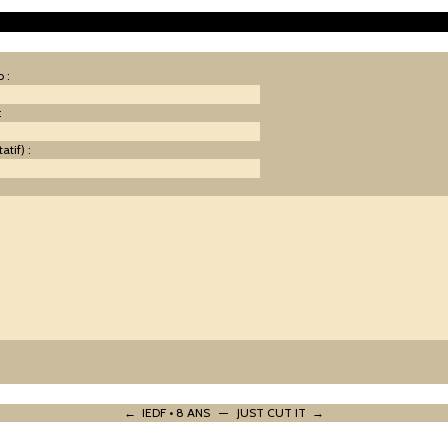
 :
:
atif) :
:
← IEDF • 8 ANS
—
JUST CUT IT →