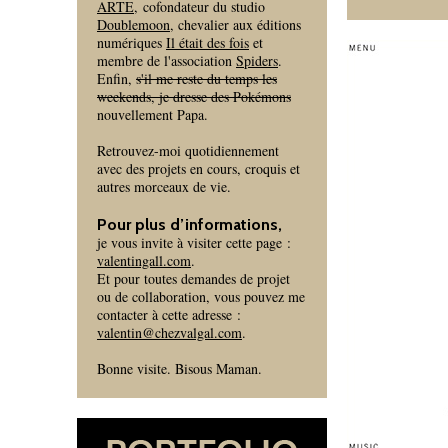
ARTE
, cofondateur du studio
Doublemoon
, chevalier aux éditions
numériques
Il était des fois
et
membre de l'association
Spiders
.
Enfin,
s'il me reste du temps les
weekends, je dresse des Pokémons
nouvellement Papa.
Retrouvez-moi quotidiennement
avec des projets en cours, croquis et
autres morceaux de vie.
Pour plus d’informations,
je vous invite à visiter cette page :
valentingall.com
.
Et pour toutes demandes de projet
ou de collaboration, vous pouvez me
contacter à cette adresse :
valentin@chezvalgal.com
.
Bonne visite. Bisous Maman.