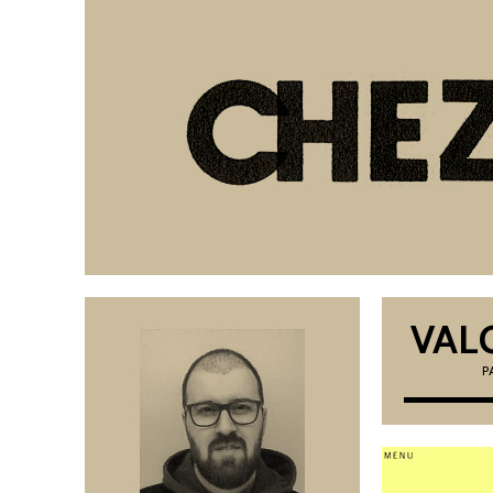
VAL
P