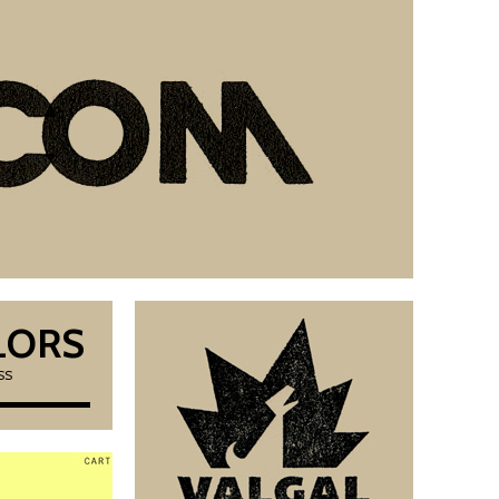
LORS
RSS