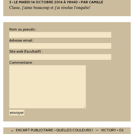
3
• LE MARDI 14 OCTOBRE 2014 À 19H40 • PAR CAMILLE
Classe, j'aime beaucoup et j'ai résolue l'enquête!
Nom ou pseudo :
Adresse email :
Site web (facultatif) :
Commentaire :
← ENCART PUBLICITAIRE • QUELLES COULEURS !
—
VICTORY • 02