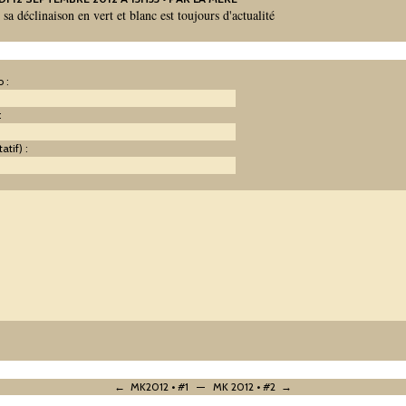
sa déclinaison en vert et blanc est toujours d'actualité
 :
:
atif) :
:
← MK2012 • #1
—
MK 2012 • #2 →