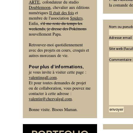
ARTE
, cofondateur du studio
la comande de 
Doublemoon
, chevalier aux éditions
numériques
Il était des fois
et
membre de l'association
Spiders
.
Enfin,
s'il me reste du temps les
Nom ou pseudo
weekends, je dresse des Pokémons
nouvellement Papa.
Adresse email 
Retrouvez-moi quotidiennement
Site web (facult
avec des projets en cours, croquis et
autres morceaux de vie.
Commentaire 
Pour plus d’informations,
je vous invite à visiter cette page :
valentingall.com
.
Et pour toutes demandes de projet
ou de collaboration, vous pouvez me
contacter à cette adresse :
valentin@chezvalgal.com
.
Bonne visite. Bisous Maman.