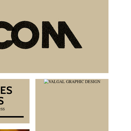
LES
S
RSS