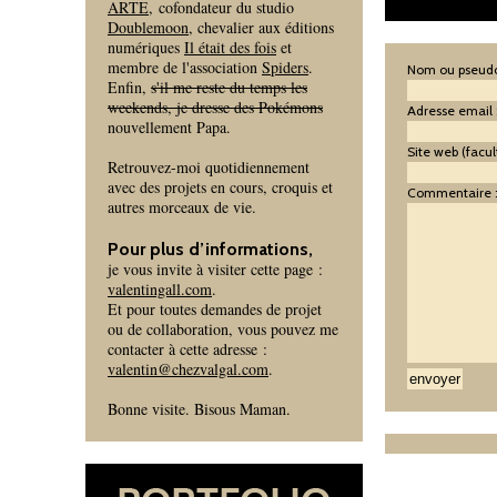
ARTE
, cofondateur du studio
Doublemoon
, chevalier aux éditions
numériques
Il était des fois
et
membre de l'association
Spiders
.
Nom ou pseudo
Enfin,
s'il me reste du temps les
weekends, je dresse des Pokémons
Adresse email 
nouvellement Papa.
Site web (facult
Retrouvez-moi quotidiennement
avec des projets en cours, croquis et
Commentaire 
autres morceaux de vie.
Pour plus d’informations,
je vous invite à visiter cette page :
valentingall.com
.
Et pour toutes demandes de projet
ou de collaboration, vous pouvez me
contacter à cette adresse :
valentin@chezvalgal.com
.
Bonne visite. Bisous Maman.