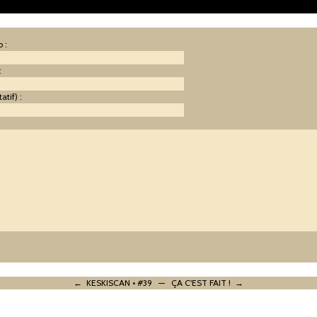
 :
:
atif) :
:
← KESKISCAN • #39
—
ÇA C'EST FAIT ! →