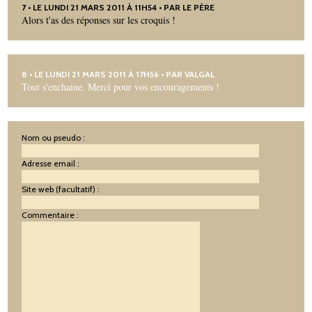
7
• LE LUNDI 21 MARS 2011 À 11H54 • PAR LE PÈRE
Alors t'as des réponses sur les croquis !
8
• LE LUNDI 21 MARS 2011 À 17H56 • PAR
VALGAL
Tout s'enchaine. Merci pour vos encouragements !
Nom ou pseudo :
Adresse email :
Site web (facultatif) :
Commentaire :