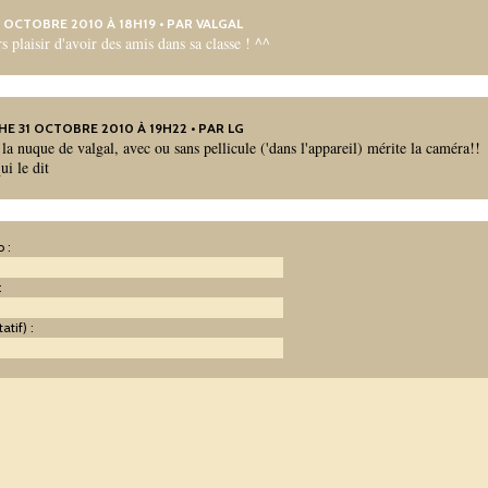
28 OCTOBRE 2010 À 18H19 • PAR
VALGAL
s plaisir d'avoir des amis dans sa classe ! ^^
HE 31 OCTOBRE 2010 À 19H22 • PAR LG
 la nuque de valgal, avec ou sans pellicule ('dans l'appareil) mérite la caméra!!
ui le dit
 :
:
atif) :
: