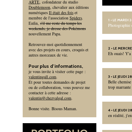
ARTE
, cofondateur du studio
Doublemoon
, chevalier aux éditions
numériques
Il était des fois
et
membre de l'association
Spiders
.
1
• LE MARDI 
Enfin,
s'il me reste du temps les
Photographie
weekends, je dresse des Pokémons
nouvellement Papa.
Retrouvez-moi quotidiennement
2
• LE MERCRE
avec des projets en cours, croquis et
Eh ouais! Y'a 
autres morceaux de vie.
Pour plus d’informations,
je vous invite à visiter cette page :
valentingall.com
.
3
• LE JEUDI 
Belle chemise 
Et pour toutes demandes de projet
trop marrante 
ou de collaboration, vous pouvez me
contacter à cette adresse :
valentin@chezvalgal.com
.
Bonne visite. Bisous Maman.
4
• LE JEUDI 
en réalité, j'e