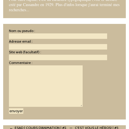
créé par Cassandre en 1929. Plus d'infos lorsque j'aurai terminé mes
recherches...
Nom ou pseudo :
Adresse email :
Site web (facultatif) :
Commentaire :
← ESAD | COURS D'ANIMATION | #2.
—
C'EST VOUS LE HÉROS! | #3.