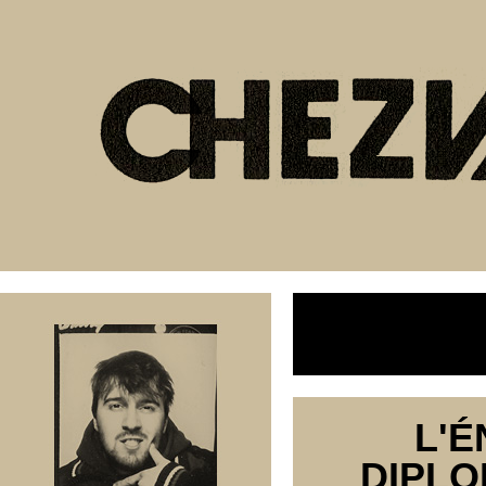
L'É
DIPLO