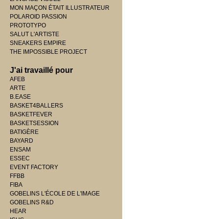
MON MAÇON ÉTAIT ILLUSTRATEUR
POLAROID PASSION
PROTOTYPO
SALUT L'ARTISTE
SNEAKERS EMPIRE
THE IMPOSSIBLE PROJECT
J'ai travaillé pour
AFEB
ARTE
B.EASE
BASKET4BALLERS
BASKETFEVER
BASKETSESSION
BATIGÈRE
BAYARD
ENSAM
ESSEC
EVENT FACTORY
FFBB
FIBA
GOBELINS L'ÉCOLE DE L'IMAGE
GOBELINS R&D
HEAR