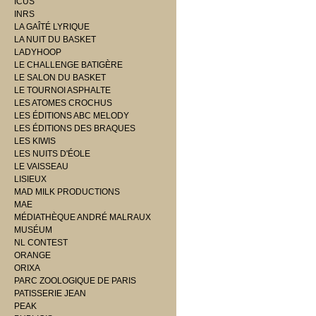
ICUS
INRS
LA GAÎTÉ LYRIQUE
LA NUIT DU BASKET
LADYHOOP
LE CHALLENGE BATIGÈRE
LE SALON DU BASKET
LE TOURNOI ASPHALTE
LES ATOMES CROCHUS
LES ÉDITIONS ABC MELODY
LES ÉDITIONS DES BRAQUES
LES KIWIS
LES NUITS D'ÉOLE
LE VAISSEAU
LISIEUX
MAD MILK PRODUCTIONS
MAE
MÉDIATHÈQUE ANDRÉ MALRAUX
MUSÉUM
NL CONTEST
ORANGE
ORIXA
PARC ZOOLOGIQUE DE PARIS
PATISSERIE JEAN
PEAK