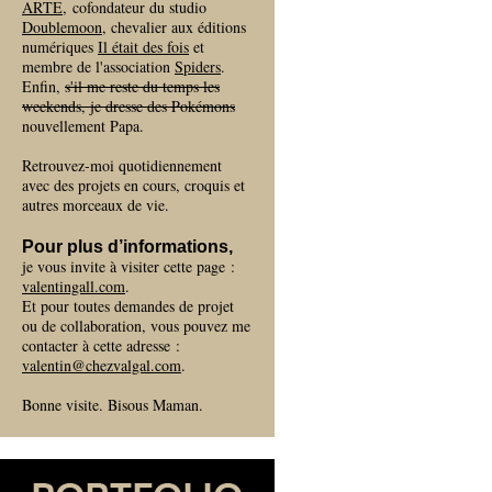
ARTE
, cofondateur du studio
Doublemoon
, chevalier aux éditions
numériques
Il était des fois
et
membre de l'association
Spiders
.
Enfin,
s'il me reste du temps les
weekends, je dresse des Pokémons
nouvellement Papa.
Retrouvez-moi quotidiennement
avec des projets en cours, croquis et
autres morceaux de vie.
Pour plus d’informations,
je vous invite à visiter cette page :
valentingall.com
.
Et pour toutes demandes de projet
ou de collaboration, vous pouvez me
contacter à cette adresse :
valentin@chezvalgal.com
.
Bonne visite. Bisous Maman.